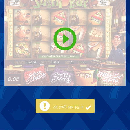
এই গেমটি কাজ করে না