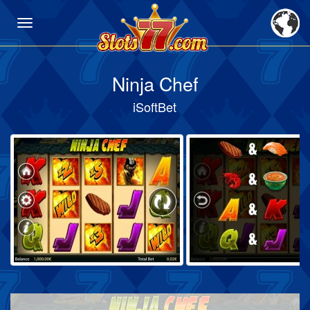
Ninja Chef
iSoftBet