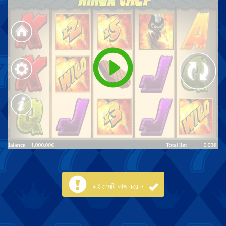
এই গেমটি কাজ করে না