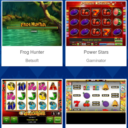
Frog Hunter
Power Stars
Betsoft
Gaminator