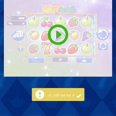
এই গেমটি কাজ করে না